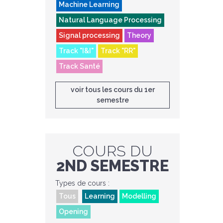
Machine Learning
Natural Language Processing
Signal processing
Theory
Track "I&I"
Track "RR"
Track Santé
voir tous les cours du 1er
semestre
COURS DU
2ND SEMESTRE
Types de cours :
Tous
Learning
Modelling
Opening