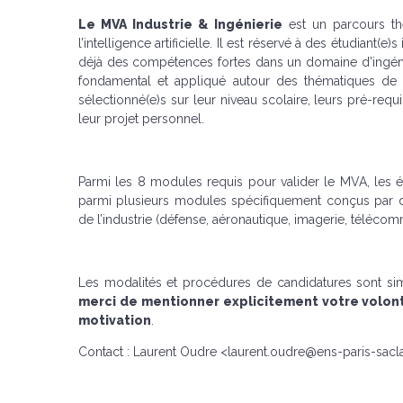
Le MVA Industrie & Ingénierie
est un parcours thé
l’intelligence artificielle. Il est réservé à des étudiant
déjà des compétences fortes dans un domaine d’ingénier
fondamental et appliqué autour des thématiques de l
sélectionné(e)s sur leur niveau scolaire, leurs pré-re
leur projet personnel.
Parmi les 8 modules requis pour valider le MVA, les é
parmi plusieurs modules spécifiquement conçus par d
de l’industrie (défense, aéronautique, imagerie, télécom
Les modalités et procédures de candidatures sont simi
merci de mentionner explicitement votre volonté
motivation
.
Contact : Laurent Oudre <laurent.oudre@ens-paris-sacla