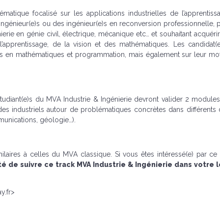
matique focalisé sur les applications industrielles de l’apprentis
(e)s ingénieur(e)s ou des ingénieur(e)s en reconversion professionnelle,
ie en génie civil, électrique, mécanique etc… et souhaitant acquéri
’apprentissage, de la vision et des mathématiques. Les candidat(e
quis en mathématiques et programmation, mais également sur leur mot
tudiant(e)s du MVA Industrie & Ingénierie devront valider 2 module
es industriels autour de problématiques concrètes dans différents
munications, géologie…).
laires à celles du MVA classique. Si vous êtes intéressé(e) par ce
 de suivre ce track MVA Industrie & Ingénierie dans votre l
y.fr>