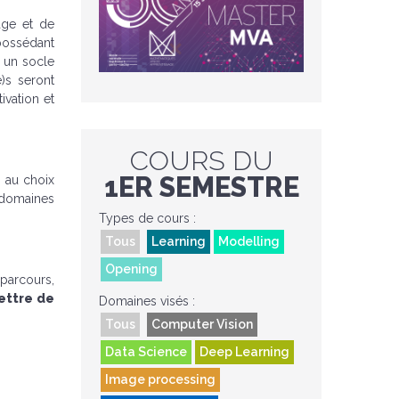
sage et de
 possédant
r un socle
)s seront
ivation et
COURS DU
1ER SEMESTRE
s au choix
 domaines
Types de cours :
Tous
Learning
Modelling
Opening
 parcours,
ettre de
Domaines visés :
Tous
Computer Vision
Data Science
Deep Learning
Image processing