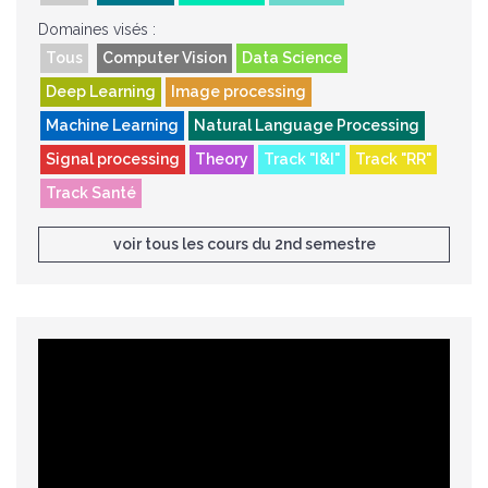
Domaines visés :
Tous
Computer Vision
Data Science
Deep Learning
Image processing
Machine Learning
Natural Language Processing
Signal processing
Theory
Track "I&I"
Track "RR"
Track Santé
voir tous les cours du 2nd semestre