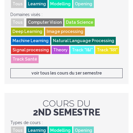
Tous
Learning
Modelling
Opening
Domaines visés :
Tous
Computer Vision
Data Science
Deep Learning
Image processing
Machine Learning
Natural Language Processing
Signal processing
Theory
Track "I&I"
Track "RR"
Track Santé
voir tous les cours du 1er semestre
COURS DU
2ND SEMESTRE
Types de cours :
Tous
Learning
Modelling
Opening