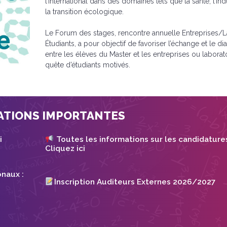
l’international dans des domaines tels que la santé, l’ind
la transition écologique.
Le Forum des stages, rencontre annuelle Entreprises/
Étudiants, a pour objectif de favoriser l’échange et le d
entre les élèves du Master et les entreprises ou laborat
quête d’étudiants motivés.
ATIONS IMPORTANTES
i
Toutes les informations sur les candidatures
Cliquez ici
onaux :
Inscription Auditeurs Externes 2026/2027