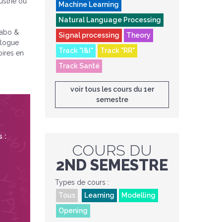
ustrie ou
Machine Learning
Natural Language Processing
Labo &
Signal processing
Theory
ialogue
Track "I&I"
Track "RR"
oires en
Track Santé
voir tous les cours du 1er
semestre
 :
COURS DU
2ND SEMESTRE
Types de cours :
Tous
Learning
Modelling
Opening