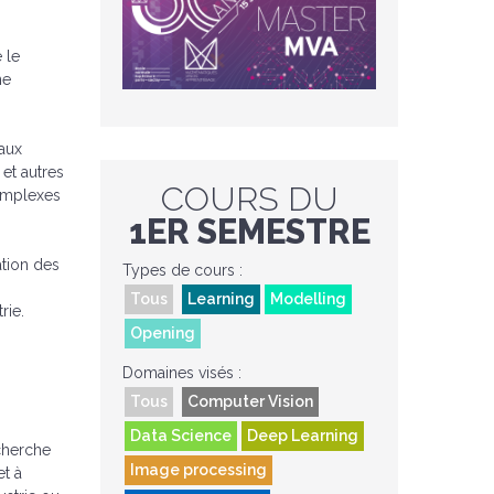
 le
ne
aux
et autres
COURS DU
omplexes
1ER SEMESTRE
ation des
Types de cours :
Tous
Learning
Modelling
rie.
Opening
Domaines visés :
Tous
Computer Vision
Data Science
Deep Learning
cherche
Image processing
et à