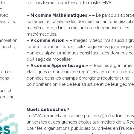
 le
les trois termes caractérisant le master MVA :
co-
 avec
« M comme Mathématiques » –
Le parcours aborde
ris Cité,
traitement et l’analyse des données en tant que discipli
mathématique, dans la mesure où elle renouvelle les
mathématiques.
nnovation
« V comme Vision » –
Images, vidéos, mais aussi sign
cherche,
sonores ou acoustiques, texte, séquences génomiques 
données alphanumériques constituent des données c
qu’il s’agit de modéliser.
« A comme Apprentissage » –
Tous les algorithmes
eau est
classiques et nouveaux de représentation et d’interprét
 dans
données dans les champs émergents requièrent une
compréhension fine de leur structure et de leur géomét
ues et
 domaine
Quels débouchés ?
Le MVA forme chaque année plus de 250 étudiants des
universités et des grandes écoles aux métiers de la Re
pour les organisations publiques ou privées en France 