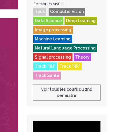
Domaines visés :
Tous
Computer Vision
Data Science
Deep Learning
Image processing
Machine Learning
Natural Language Processing
Signal processing
Theory
Track "I&I"
Track "RR"
Track Santé
voir tous les cours du 2nd
semestre