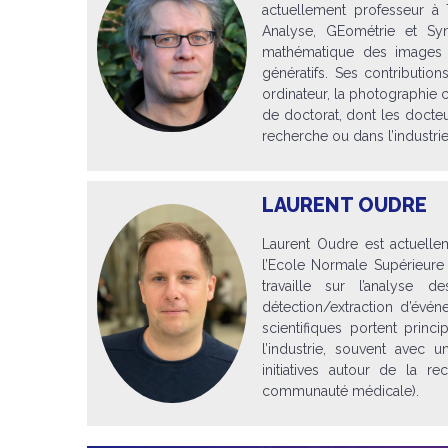
actuellement professeur à 
Analyse, GEométrie et Sy
mathématique des images na
génératifs. Ses contribution
ordinateur, la photographie c
de doctorat, dont les docte
recherche ou dans l’industri
LAURENT OUDRE
Laurent Oudre est actuelle
l’Ecole Normale Supérieure 
travaille sur l’analyse
détection/extraction d’évén
scientifiques portent prin
l’industrie, souvent avec u
initiatives autour de la re
communauté médicale).