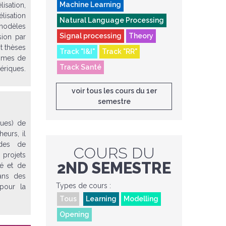
Machine Learning
isation,
isation
Natural Language Processing
 modèles
Signal processing
Theory
sion par
gt thèses
Track "I&I"
Track "RR"
ismes de
Track Santé
ériques.
voir tous les cours du 1er
semestre
ques) de
eurs, il
odes de
COURS DU
 projets
2ND SEMESTRE
té et de
dans des
Types de cours :
 pour la
Tous
Learning
Modelling
Opening