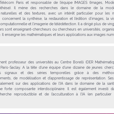
Télécom Paris et responsable de l’équipe IMAGES (Images, Modél
nthèse). Il mène des recherches dans le domaine de la modél
turelles et des textures, avec un intérêt particulier pour les
s concernent la synthèse, la restauration et l’édition d’images, la vi
omputationnelle et l’imagerie de télédétection. Il a dirigé plus de vin
urs sont enseignant-chercheurs ou chercheurs en universités, organ
e. Il enseigne les mathématiques et leurs applications aux images num
ment professeur des universités au Centre Borelli (DER Mathémati
Paris-Saclay. A la tête d’une équipe d’une dizaine de jeunes cherch
 des signaux et des séries temporelles grâce à des méth
ements, de modélisation et d’apprentissage de représentation. Ses
cipalement sur des applications de l’IA dans le domaine de la san
ne forte composante interdisciplinaire. Il est également investi 
cherche reproductible et de l’acculturation à l’IA (en particulier