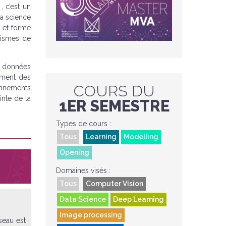
 c’est un
la science
s et forme
nismes de
s données
tement des
COURS DU
onnements
inte de la
1ER SEMESTRE
Types de cours :
Tous
Learning
Modelling
Opening
Domaines visés :
Tous
Computer Vision
Data Science
Deep Learning
Image processing
seau est