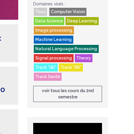
Domaines visés :
Tous
Computer Vision
Data Science
Deep Learning
Image processing
C
Machine Learning
Natural Language Processing
Signal processing
Theory
Track "I&I"
Track "RR"
Track Santé
TO
voir tous les cours du 2nd
semestre
L