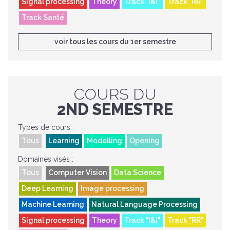
Signal processing
Theory
Track "I&I"
Track "RR"
Track Santé
voir tous les cours du 1er semestre
COURS DU
2ND SEMESTRE
Types de cours :
Tous
Learning
Modelling
Opening
Domaines visés :
Tous
Computer Vision
Data Science
Deep Learning
Image processing
Machine Learning
Natural Language Processing
Signal processing
Theory
Track "I&I"
Track "RR"