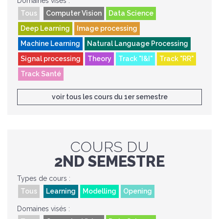
Domaines visés :
Tous
Computer Vision
Data Science
Deep Learning
Image processing
Machine Learning
Natural Language Processing
Signal processing
Theory
Track "I&I"
Track "RR"
Track Santé
voir tous les cours du 1er semestre
COURS DU
2ND SEMESTRE
Types de cours :
Tous
Learning
Modelling
Opening
Domaines visés :