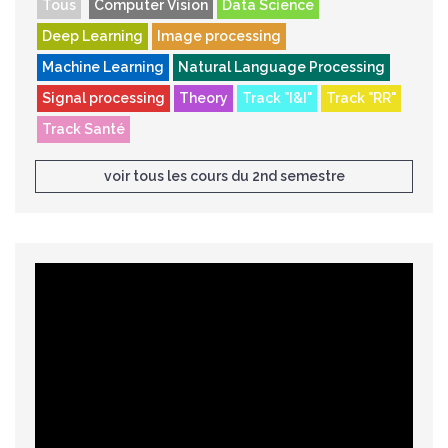
Tous
Computer Vision
Data Science
Deep Learning
Image processing
Machine Learning
Natural Language Processing
Signal processing
Theory
Track "I&I"
Track "RR"
Track Santé
voir tous les cours du 2nd semestre